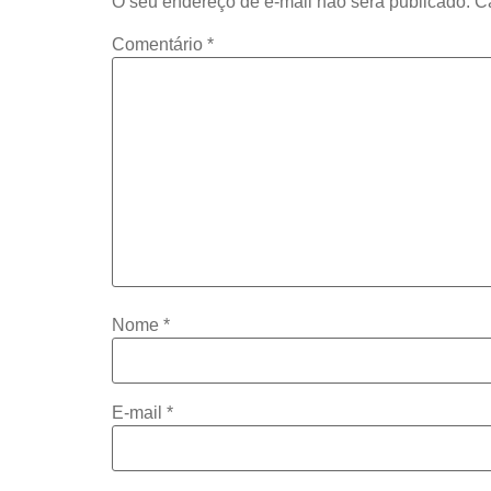
O seu endereço de e-mail não será publicado.
C
Comentário
*
Nome
*
E-mail
*