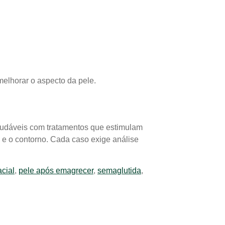
elhorar o aspecto da pele.
audáveis com tratamentos que estimulam
 e o contorno. Cada caso exige análise
acial
,
pele após emagrecer
,
semaglutida
,