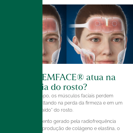
Como o EMFACE® atua na
aparência do rosto?
Com o tempo, os músculos faciais perdem
fibras, resultando na perda da firmeza e em um
aspecto “caído” do rosto.
O aquecimento gerado pela radiofrequência
estimula a produção de colágeno e elastina, o