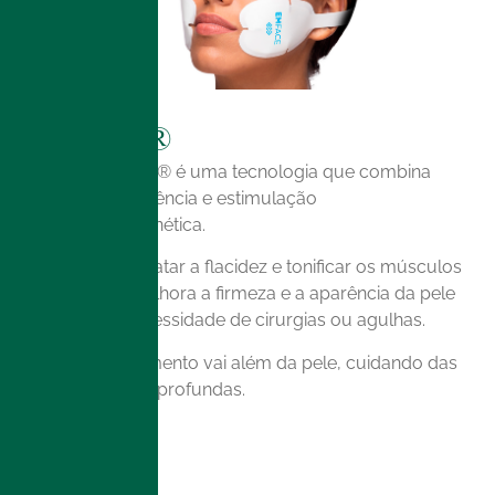
Emface®
O
EMFACE®
é uma tecnologia que combina
radiofrequência e estimulação
eletromagnética.
Além de tratar a flacidez e tonificar os músculos
faciais, melhora a firmeza e a aparência da pele
sem a necessidade de cirurgias ou agulhas.
Este tratamento vai além da pele, cuidando das
estruturas profundas.