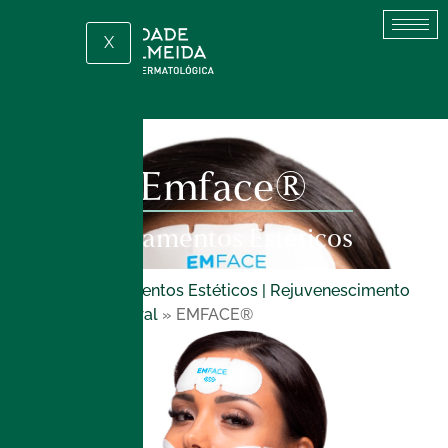
X
Emface®
Tratamentos Estéticos
Início
»
Tratamentos Estéticos | Rejuvenescimento
Facial e Corporal
»
EMFACE®