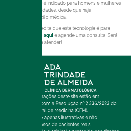
O EMFACE® é indicado para homens e mulheres
de todas as idades, desde que haja
recomendação médica.
Se você acredita que esta tecnologia é para
você,
clique aqui
e agende uma consulta. Será
um prazer te atender!
Todas as informações deste site estão em
conformidade com a Resolução nº
2.336/2023
do
Conselho Federal de Medicina (CFM).
As imagens são apenas ilustrativas e não
representam casos de pacientes reais.