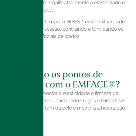
que melhora significativamente a elasticidade e
firmeza da pele.
Ao mesmo tempo, o HIFES™ emite milhares de
pulsos por sessão, contraindo e tonificando os
músculos faciais delicados.
Quais são os pontos de
melhora com o EMFACE®?
Além de aumentar a elasticidade e firmeza da
pele, a radiofrequência reduz rugas e linhas finas,
uniformiza o tom da pele e melhora a hidratação
e textura.