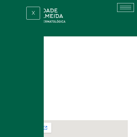
X
Endereço
Rua Turiassu,
Andar – cj.
390 – 11º
113/114
Perdizes – São Paulo/SP – CEP:
05005-000
Contato
(11) 3864-1816
(11) 98864-1680
contato@clinicaadatrindade.com.br