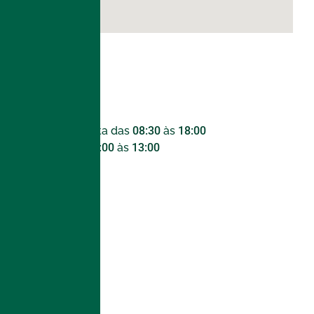
Envie uma mensagem.
Horário de Atendimento
Segunda a sexta das
08:30
às
18:00
Sábado das
09:00
às
13:00