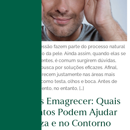
As linhas de expressão fazem parte do processo natural
de envelhecimento da pele. Ainda assim, quando elas se
tornam mais evidentes, é comum surgirem dúvidas,
inseguranças e a busca por soluções eficazes. Afinal,
essas marcas aparecem justamente nas áreas mais
visíveis do rosto, como testa, olhos e boca. Antes de
pensar em tratamento, no entanto, […]
Pele Após Emagrecer: Quais
Tratamentos Podem Ajudar
na Firmeza e no Contorno