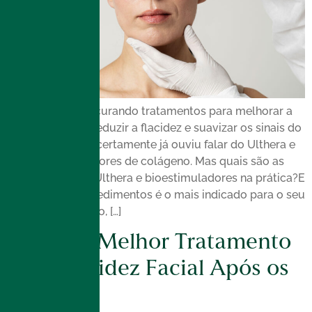
Se você está procurando tratamentos para melhorar a
firmeza da pele, reduzir a flacidez e suavizar os sinais do
envelhecimento, certamente já ouviu falar do Ulthera e
dos bioestimuladores de colágeno. Mas quais são as
diferenças entre Ulthera e bioestimuladores na prática?E
qual desses procedimentos é o mais indicado para o seu
caso? Neste artigo, […]
Qual é o Melhor Tratamento
para Flacidez Facial Após os
50?