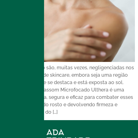
As rugas do colo são, muitas vezes, negligenciadas nos
cuidados diários de skincare, embora seja uma região
que quase sempre se destaca e está exposta ao sol.
Felizmente, o Ultrassom Microfocado Ulthera é uma
solução inovadora, segura e eficaz para combater esses
sinais, indo além do rosto e devolvendo firmeza e
jovialidade à pele do […]