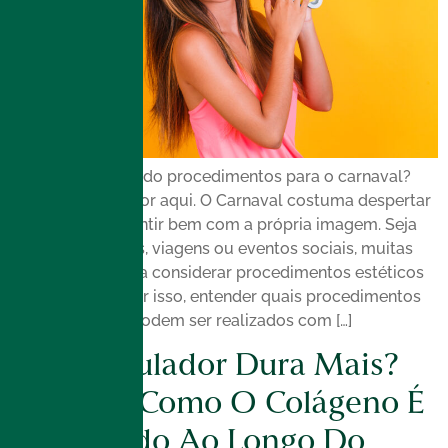
Você está buscando procedimentos para o carnaval?
Então vale ficar por aqui. O Carnaval costuma despertar
o desejo de se sentir bem com a própria imagem. Seja
para curtir blocos, viagens ou eventos sociais, muitas
pessoas passam a considerar procedimentos estéticos
nesse período. Por isso, entender quais procedimentos
para o carnaval podem ser realizados com […]
Bioestimulador Dura Mais?
Entenda Como O Colágeno É
Estimulado Ao Longo Do