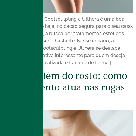
A combinação de Coolsculpting e Ulthera é uma boa
opção, desde que haja indicação segura para o seu caso.
Nos últimos anos, a busca por tratamentos estéticos
não invasivos cresceu bastante. Nesse cenário, a
combinação de Coolsculpting e Ulthera se destaca
como uma alternativa interessante para quem deseja
reduzir gordura localizada e flacidez de forma […]
Ulthera além do rosto: como
o tratamento atua nas rugas
do colo