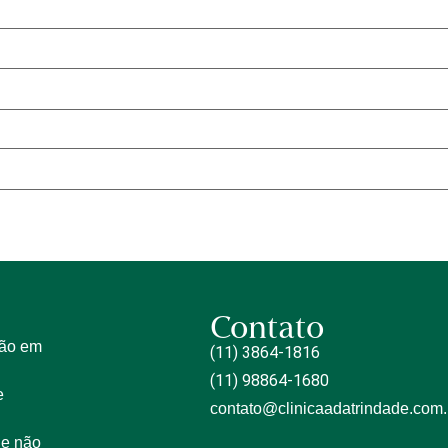
Contato
tão em
(11) 3864-1816
(11) 98864-1680
e
contato@clinicaadatrindade.com.
 e não