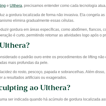
ting
e
Ulthera
, precisamos entender como cada tecnologia atua
eduz a gordura localizada de forma não invasiva. Ela congela a
rganismo elimina gradualmente essas células.
duzir gordura em áreas específicas, como abdômen, flancos, co
peração é curto, permitindo retomar as atividades logo após o 
 Ulthera?
iderado o padrão ouro entre os procedimentos de lifting não ci
adas mais profundas da pele.
a flacidez do rosto, pescoço, papada e sobrancelhas. Além diss
r a resultados artificiais ou exagerados.
ulpting ao Ulthera?
tuma ser indicada quando há acúmulo de gordura localizada ass