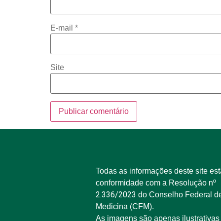
E-mail
*
Site
Todas as informações deste site es
conformidade com a Resolução nº
2.336/2023
do Conselho Federal d
Medicina (CFM).
As imagens são apenas ilustrativas