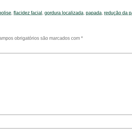
polise
,
flacidez facial
,
gordura localizada
,
papada
,
redução da 
ampos obrigatórios são marcados com
*