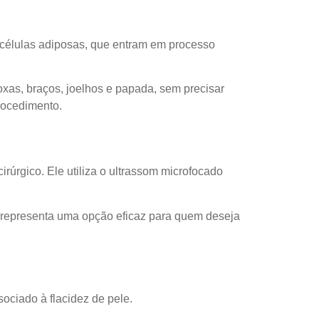
.
s células adiposas, que entram em processo
xas, braços, joelhos e papada, sem precisar
procedimento.
rúrgico. Ele utiliza o ultrassom microfocado
o, representa uma opção eficaz para quem deseja
ociado à flacidez de pele.