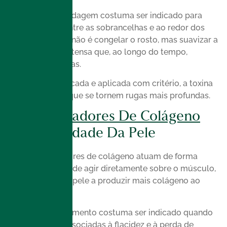
Esse tipo de abordagem costuma ser indicado para
linhas da testa, entre as sobrancelhas e ao redor dos
olhos. O objetivo não é congelar o rosto, mas suavizar a
movimentação intensa que, ao longo do tempo,
aprofunda as linhas.
Quando bem indicada e aplicada com critério, a toxina
ajuda a prevenir que se tornem rugas mais profundas.
Bioestimuladores De Colágeno
Para Qualidade Da Pele
Os bioestimuladores de colágeno atuam de forma
diferente. Em vez de agir diretamente sobre o músculo,
eles estimulam a pele a produzir mais colágeno ao
longo do tempo.
Esse tipo de tratamento costuma ser indicado quando
as linhas estão associadas à flacidez e à perda de