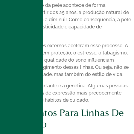
O envelhecimento da pele acontece de forma
progressiva. A partir dos 25 anos, a produção natural de
colágeno começa a diminuir. Como consequência, a pele
perde firmeza, elasticidade e capacidade de
recuperação.
Além disso, fatores externos aceleram esse processo. A
exposição solar sem proteção, o estresse, o tabagismo,
a poluição e até a qualidade do sono influenciam
diretamente o surgimento dessas linhas. Ou seja, não se
trata apenas da idade, mas também do estilo de vida.
Outro ponto importante é a genética. Algumas pessoas
apresentam linhas de expressão mais precocemente,
mesmo com bons hábitos de cuidado.
Tratamentos Para Linhas De
Expressão