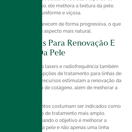
firmeza. Além disso, ele melhora a textura da pele,
deixando-a mais uniforme e viçosa.
Os resultados aparecem de forma progressiva, o que
contribui para um aspecto mais natural.
Tecnologias Para Renovação E
Estímulo Da Pele
Tecnologias como lasers e radiofrequência também
fazem parte das opções de tratamento para linhas de
expressão. Esses recursos estimulam a renovação da
pele e a produção de colágeno, além de melhorar a
textura e o viço.
Esses procedimentos costumam ser indicados como
parte de um plano de tratamento mais amplo,
especialmente quando o objetivo é melhorar a
qualidade geral da pele e não apenas uma linha