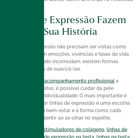
a longo prazo.
Linhas De Expressão Fazem
Parte Da Sua História
As linhas de expressão não precisam ser vistas como
vilãs. Elas refletem emoções, vivências e fases da vida.
Ainda assim, quando incomodam, existem formas
seguras e eficazes de suavizá-las.
Com informação,
acompanhamento profissional
e
expectativas realistas, é possível cuidar da pele
respeitando sua individualidade. O mais importante é
entender que tratar linhas de expressão é uma escolha
pessoal, ligada ao bem-estar e à forma como cada
pessoa deseja se sentir ao se olhar no espelho.
Com as tags
bioestimuladores de colágeno
,
linhas de
expressao
,
linhas de expressão na testa
,
linhas na testa
,