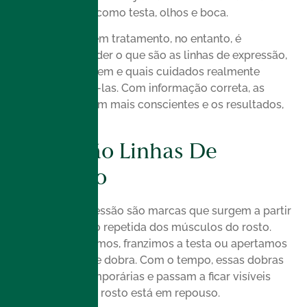
visíveis do rosto, como testa, olhos e boca.
Antes de pensar em tratamento, no entanto, é
importante entender o que são as linhas de expressão,
por que elas surgem e quais cuidados realmente
ajudam a suavizá-las. Com informação correta, as
escolhas se tornam mais conscientes e os resultados,
mais naturais.
O Que São Linhas De
Expressão
As linhas de expressão são marcas que surgem a partir
da movimentação repetida dos músculos do rosto.
Sempre que sorrimos, franzimos a testa ou apertamos
os olhos, a pele se dobra. Com o tempo, essas dobras
deixam de ser temporárias e passam a ficar visíveis
mesmo quando o rosto está em repouso.