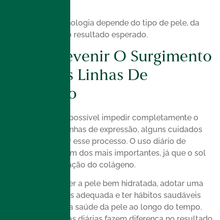
específica.
A escolha da tecnologia depende do tipo de pele, da
sensibilidade e do resultado esperado.
Como Prevenir O Surgimento
De Novas Linhas De
Expressão
Embora não seja possível impedir completamente o
surgimento das linhas de expressão, alguns cuidados
ajudam a retardar esse processo. O uso diário de
protetor solar
é um dos mais importantes, já que o sol
acelera a degradação do colágeno.
Além disso, manter a pele bem hidratada, adotar uma
rotina de cuidados adequada e ter hábitos saudáveis
contribuem para a saúde da pele ao longo do tempo.
Pequenas escolhas diárias fazem diferença no resultado