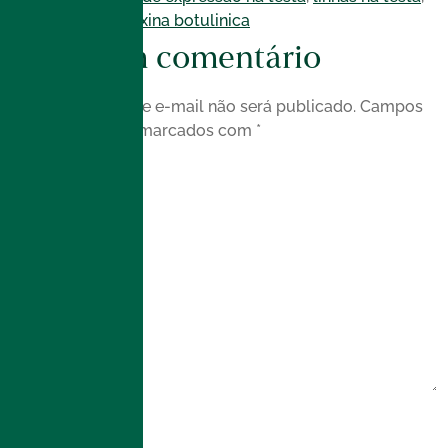
rugas na testa
,
toxina botulinica
Deixe um comentário
O seu endereço de e-mail não será publicado.
Campos
obrigatórios são marcados com
*
Comentário
*
Nome
*