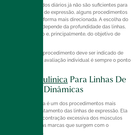
Quando os cuidados diários já não são suficientes para
suavizar as linhas de expressão, alguns procedimentos
podem ajudar de forma mais direcionada. A escolha do
tratamento ideal depende da profundidade das linhas,
da região do rosto e, principalmente, do objetivo de
cada pessoa.
Por isso, nenhum procedimento deve ser indicado de
forma genérica. A avaliação individual é sempre o ponto
de partida.
Toxina Botulínica
Para Linhas De
Expressão Dinâmicas
A toxina botulínica é um dos procedimentos mais
conhecidos no tratamento das linhas de expressão. Ela
atua reduzindo a contração excessiva dos músculos
responsáveis pelas marcas que surgem com o
movimento facial.