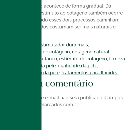
O envelhecimento acontece de forma gradual. Da
mesma forma, o estímulo ao colágeno também ocorre
aos poucos. Quando esses dois processos caminham
juntos, os resultados costumam ser mais naturais e
sustentáveis.
Com as tags
bioestimulador dura mais
,
bioestimuladores de colágeno
,
colágeno natural
,
envelhecimento cutâneo
,
estímulo de colágeno
,
firmeza
da pele
,
flacidez da pele
,
qualidade da pele
,
rejuvenescimento da pele
,
tratamentos para flacidez
Deixe um comentário
O seu endereço de e-mail não será publicado.
Campos
obrigatórios são marcados com
*
Comentário
*