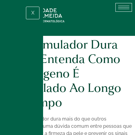
X
Bioestimulador Dura
Mais? Entenda Como
O Colágeno É
Estimulado Ao Longo
Do Tempo
Se o bioestimulador dura mais do que outros
procedimentos é uma dúvida comum entre pessoas que
buscam melhorar a firmeza da pele e prevenir os sinais