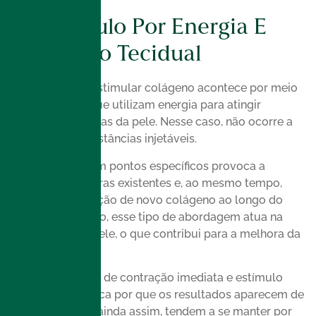
Bioestímulo Por Energia E
Contração Tecidual
Outra forma de estimular colágeno acontece por meio
de tecnologias que utilizam energia para atingir
camadas profundas da pele. Nesse caso, não ocorre a
aplicação de substâncias injetáveis.
O calor gerado em pontos específicos provoca a
contração das fibras existentes e, ao mesmo tempo,
estimula a formação de novo colágeno ao longo do
tempo. Além disso, esse tipo de abordagem atua na
sustentação da pele, o que contribui para a melhora da
flacidez.
Essa combinação de contração imediata e estímulo
progressivo explica por que os resultados aparecem de
forma gradual e, ainda assim, tendem a se manter por