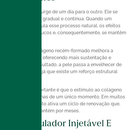
O colágeno não surge de um dia para o outro. Ele se
forma de maneira gradual e contínua. Quando um
tratamento estimula esse processo natural, os efeitos
aparecem aos poucos e, consequentemente, se mantêm
por mais tempo.
Além disso, o colágeno recém-formado melhora a
estrutura da pele, oferecendo mais sustentação e
firmeza. Como resultado, a pele passa a envelhecer de
forma mais lenta, já que existe um reforço estrutural
maior.
Outro ponto importante é que o estímulo ao colágeno
não depende apenas de um único momento. Em muitos
casos, o tratamento ativa um ciclo de renovação que,
por sua vez, se mantém por meses.
Bioestimulador Injetável E