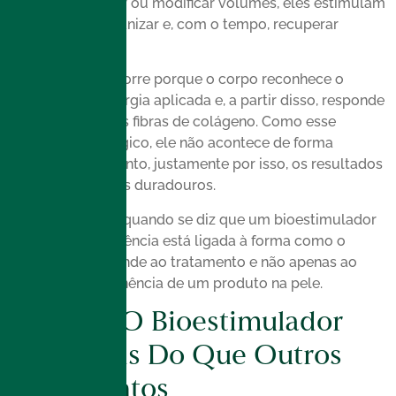
apenas preencher ou modificar volumes, eles estimulam
a pele a se reorganizar e, com o tempo, recuperar
firmeza.
Esse estímulo ocorre porque o corpo reconhece o
material ou a energia aplicada e, a partir disso, responde
produzindo novas fibras de colágeno. Como esse
processo é biológico, ele não acontece de forma
imediata. No entanto, justamente por isso, os resultados
tendem a ser mais duradouros.
Por esse motivo, quando se diz que um bioestimulador
dura mais, a referência está ligada à forma como o
organismo responde ao tratamento e não apenas ao
tempo de permanência de um produto na pele.
Por Que O Bioestimulador
Dura Mais Do Que Outros
Tratamentos