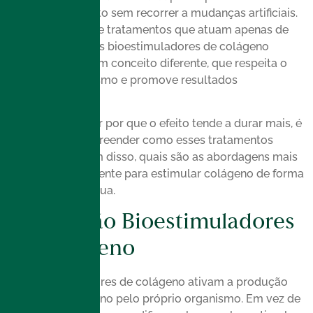
do envelhecimento sem recorrer a mudanças artificiais.
Afinal, diferente de tratamentos que atuam apenas de
forma imediata, os bioestimuladores de colágeno
trabalham com um conceito diferente, que respeita o
tempo do organismo e promove resultados
progressivos.
Antes de entender por que o efeito tende a durar mais, é
importante compreender como esses tratamentos
funcionam e, além disso, quais são as abordagens mais
utilizadas atualmente para estimular colágeno de forma
profunda e contínua.
O Que São Bioestimuladores
De Colágeno
Os bioestimuladores de colágeno ativam a produção
natural de colágeno pelo próprio organismo. Em vez de