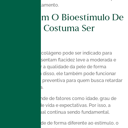
meses após o tratamento.
Para Quem O Bioestímulo De
Colágeno Costuma Ser
Indicado
O bioestímulo de colágeno pode ser indicado para
pessoas que apresentam flacidez leve a moderada e
desejam melhorar a qualidade da pele de forma
progressiva. Além disso, ele também pode funcionar
como uma opção preventiva para quem busca retardar
a perda de firmeza.
A indicação depende de fatores como idade, grau de
flacidez, hábitos de vida e expectativas. Por isso, a
avaliação individual continua sendo fundamental.
Cada pele responde de forma diferente ao estímulo, o