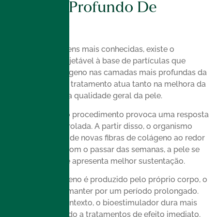
Estímulo Profundo De
Colágeno
Entre as abordagens mais conhecidas, existe o
bioestimulador injetável à base de partículas que
estimulam o colágeno nas camadas mais profundas da
pele. Esse tipo de tratamento atua tanto na melhora da
flacidez quanto na qualidade geral da pele.
Ao ser aplicado, o procedimento provoca uma resposta
inflamatória controlada. A partir disso, o organismo
inicia a produção de novas fibras de colágeno ao redor
da área tratada. Com o passar das semanas, a pele se
torna mais firme e apresenta melhor sustentação.
Como esse colágeno é produzido pelo próprio corpo, o
efeito tende a se manter por um período prolongado.
Por isso, nesse contexto, o bioestimulador dura mais
quando comparado a tratamentos de efeito imediato.