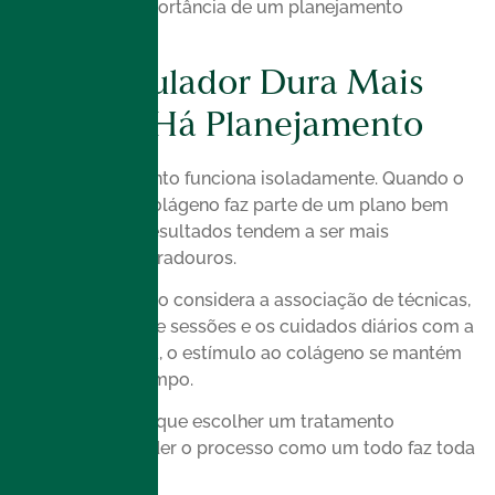
que reforça a importância de um planejamento
personalizado.
Bioestimulador Dura Mais
Quando Há Planejamento
Nenhum tratamento funciona isoladamente. Quando o
bioestímulo de colágeno faz parte de um plano bem
estruturado, os resultados tendem a ser mais
consistentes e duradouros.
Esse planejamento considera a associação de técnicas,
os intervalos entre sessões e os cuidados diários com a
pele. Dessa forma, o estímulo ao colágeno se mantém
ativo por mais tempo.
Por isso, mais do que escolher um tratamento
específico, entender o processo como um todo faz toda
a diferença.