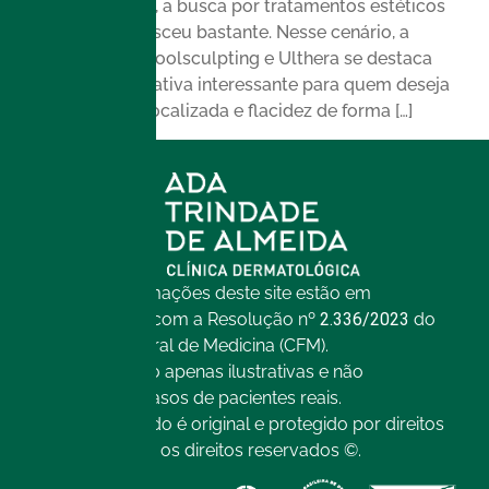
Nos últimos anos, a busca por tratamentos estéticos
não invasivos cresceu bastante. Nesse cenário, a
combinação de Coolsculpting e Ulthera se destaca
como uma alternativa interessante para quem deseja
reduzir gordura localizada e flacidez de forma […]
Todas as informações deste site estão em
conformidade com a Resolução nº
2.336/2023
do
Conselho Federal de Medicina (CFM).
As imagens são apenas ilustrativas e não
representam casos de pacientes reais.
Todo o conteúdo é original e protegido por direitos
autorais. Todos os direitos reservados ©.