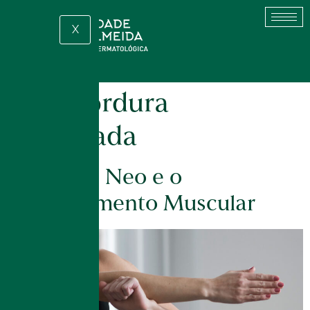
X
Tag:
gordura
localizada
EmSculpt Neo e o
Fortalecimento Muscular