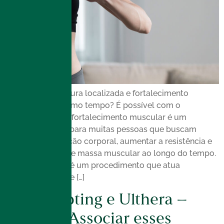
Redução da gordura localizada e fortalecimento
muscular ao mesmo tempo? É possível com o
EmSculpt Neo. O fortalecimento muscular é um
objetivo comum para muitas pessoas que buscam
melhorar a definição corporal, aumentar a resistência e
prevenir perdas de massa muscular ao longo do tempo.
O EmSculpt Neo é um procedimento que atua
diretamente nesse […]
Coolsculpting e Ulthera –
Quando Associar esses