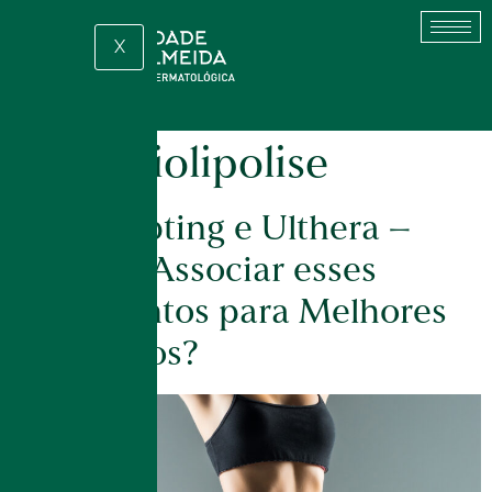
X
Tag:
criolipolise
Coolsculpting e Ulthera –
Quando Associar esses
Tratamentos para Melhores
Resultados?