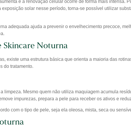
umenta e a renovação celular ocorre de forma mais intensa. Por
exposição solar nesse período, torna-se possível utilizar subs
rna adequada ajuda a prevenir o envelhecimento precoce, melho
ea.
e Skincare Noturna
 existe uma estrutura básica que orienta a maioria das rotinas 
os do tratamento.
 é a limpeza. Mesmo quem não utiliza maquiagem acumula resídu
emove impurezas, prepara a pele para receber os ativos e reduz
rdo com o tipo de pele, seja ela oleosa, mista, seca ou sensíve
oturna