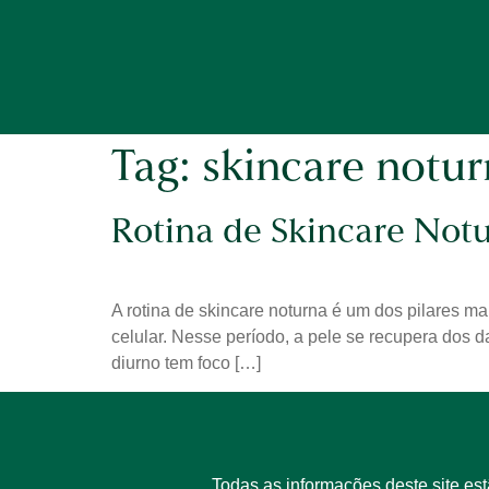
Tag:
skincare notu
Rotina de Skincare Notu
A rotina de skincare noturna é um dos pilares m
celular. Nesse período, a pele se recupera dos 
diurno tem foco […]
Todas as informações deste site es