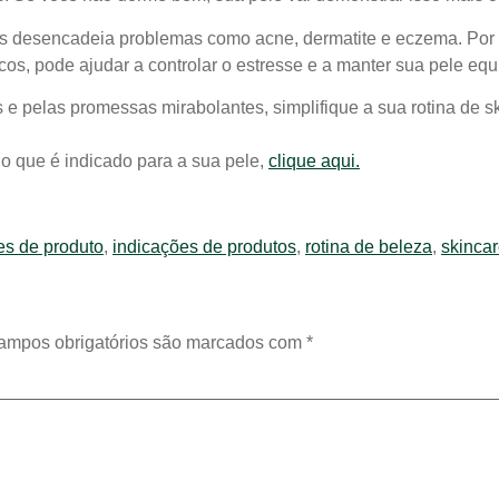
is desencadeia problemas como acne, dermatite e eczema. Por is
icos, pode ajudar a controlar o estresse e a manter sua pele equ
 e pelas promessas mirabolantes, simplifique a sua rotina de s
o que é indicado para a sua pele,
clique aqui.
es de produto
,
indicações de produtos
,
rotina de beleza
,
skinca
ampos obrigatórios são marcados com
*