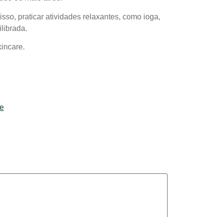
so, praticar atividades relaxantes, como ioga,
ilibrada.
kincare.
re