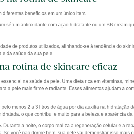
 diferentes benefícios em um único item.
um sérum antioxidante com ação hidratante ou um BB cream que 
dade de produtos utilizados, alinhando-se à tendência do skin
a e da saúde da sua pele.
ma rotina de skincare eficaz
sencial na saúde da pele. Uma dieta rica em vitaminas, minera
 para a pele mais firme e radiante. Esses alimentos ajudam a co
elo menos 2 a 3 litros de água por dia auxilia na hidratação da 
dratada, o que contribui e muito para a beleza e aparência da 
. Durante a noite, o corpo realiza a regeneração celular e a rep
s. Se você não dorme bem, sua pele vai demonstrar isso mais c