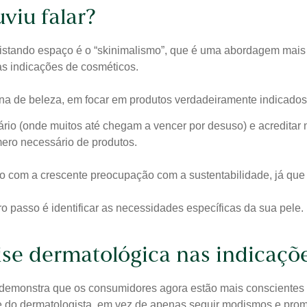
viu falar?
stando espaço é o “skinimalismo”, que é uma abordagem mais mi
as indicações de cosméticos.
ina de beleza, em focar em produtos verdadeiramente indicados 
rio (onde muitos até chegam a vencer por desuso) e acreditar 
mero necessário de produtos.
do com a crescente preocupação com a sustentabilidade, já qu
ro passo é identificar as necessidades específicas da sua pele.
ise dermatológica nas indicaçõ
o demonstra que os consumidores agora estão mais conscientes
e do dermatologista, em vez de apenas seguir modismos e prom