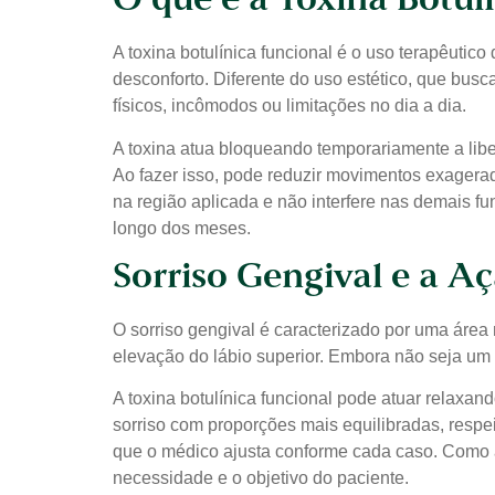
O que é a Toxina Botul
A toxina botulínica funcional é o uso terapêuti
desconforto. Diferente do uso estético, que bus
físicos, incômodos ou limitações no dia a dia.
A toxina atua bloqueando temporariamente a lib
Ao fazer isso, pode reduzir movimentos exagerad
na região aplicada e não interfere nas demais f
longo dos meses.
Sorriso Gengival e a A
O sorriso gengival é caracterizado por uma área
elevação do lábio superior. Embora não seja um
A toxina botulínica funcional pode atuar relaxa
sorriso com proporções mais equilibradas, respei
que o médico ajusta conforme cada caso. Como a 
necessidade e o objetivo do paciente.