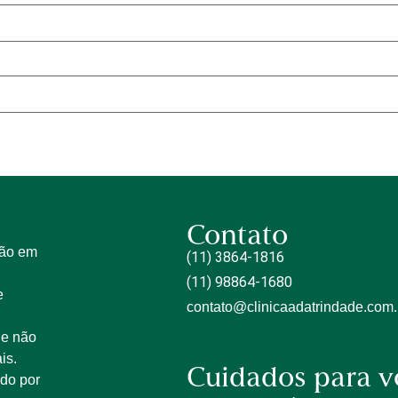
Contato
tão em
(11) 3864-1816
(11) 98864-1680
e
contato@clinicaadatrindade.com.
 e não
is.
Cuidados para v
ido por