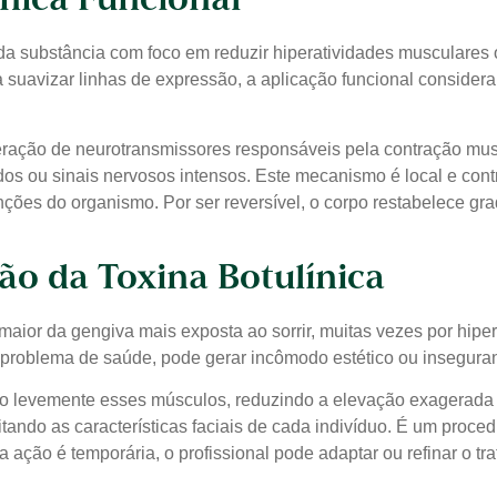
ínica Funcional
co da substância com foco em reduzir hiperatividades musculare
ca suavizar linhas de expressão, a aplicação funcional consid
eração de neurotransmissores responsáveis pela contração musc
os ou sinais nervosos intensos. Este mecanismo é local e contr
unções do organismo. Por ser reversível, o corpo restabelece
ção da Toxina Botulínica
 maior da gengiva mais exposta ao sorrir, muitas vezes por hip
 problema de saúde, pode gerar incômodo estético ou insegura
ndo levemente esses músculos, reduzindo a elevação exagerada 
tando as características faciais de cada indivíduo. É um proce
ação é temporária, o profissional pode adaptar ou refinar o t