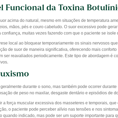
l Funcional da Toxina Botulín
 suor acima do natural, mesmo em situações de temperatura ame
seios, mãos, pés e couro cabeludo. O suor excessivo pode gerar de
 a confiança, muitas vezes fazendo com que o paciente se isole 
dorese local ao bloquear temporariamente os sinais nervosos qu
ução de suor de maneira significativa, oferecendo mais confort
m ser reavaliados periodicamente. Este tipo de abordagem é c
ivos.
ruxismo
, geralmente durante o sono, mas também pode ocorrer durante
nsação de peso no maxilar, desgaste dentário e episódios de d
uzir a força muscular excessiva dos masseteres e temporais, qu
ção, o paciente pode perceber alívio nas tensões e nos sintoma
quando indicado, mas pode ser um suporte importante para qu