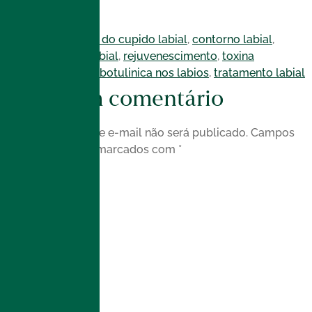
Com as tags
arco do cupido labial
,
contorno labial
,
preenchimento labial
,
rejuvenescimento
,
toxina
botulinica
,
toxina botulinica nos labios
,
tratamento labial
Deixe um comentário
O seu endereço de e-mail não será publicado.
Campos
obrigatórios são marcados com
*
Comentário
*