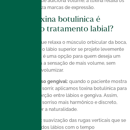
preenchimento, que adiciona volume, a toxina relaxa os
músculos e suaviza marcas de expressão.
Como a toxina botulínica é
aplicada no tratamento labial?
Lip Flip:
técnica que relaxa o músculo orbicular da boca,
fazendo com que o lábio superior se projete levemente
para fora. Ou seja, é uma opção para quem deseja um
efeito sutil que dá a sensação de mais volume, sem
necessariamente volumizar.
Redução do sorriso gengival:
quando o paciente mostra
muita gengiva ao sorrir, aplicamos toxina botulínica para
equilibrar a proporção entre lábios e gengiva. Assim,
conseguimos um sorriso mais harmônico e discreto,
sem comprometer a naturalidade.
Código de barras:
suavização das rugas verticais que se
formam ao redor dos lábios com o tempo