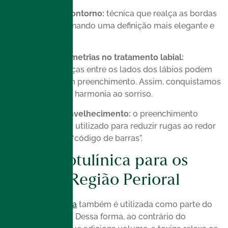
Redefinição do contorno:
técnica que realça as bordas
labiais, proporcionando uma definição mais elegante e
refinada.
Correção de assimetrias
no tratamento labial:
pequenas diferenças entre os lados dos lábios podem
ser ajustadas com preenchimento. Assim, conquistamos
maior equilíbrio e harmonia ao sorriso.
Suavização do envelhecimento:
o preenchimento
também pode ser utilizado para reduzir rugas ao redor
da boca, como o “código de barras”.
Toxina Botulínica para os
Lábios e Região Perioral
A
toxina botulínica
também é utilizada como parte do
tratamento labial. Dessa forma, ao contrário do