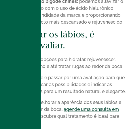
Preenchimento do bigode chinês:
podemos suavizar o
sulco nasogeniano com o uso de ácido hialurônico,
reduzindo a profundidade da marca e proporcionando
ao rosto um aspecto mais descansado e rejuvenescido.
Para tratar os lábios, é
preciso avaliar.
Existem diversas opções para hidratar, rejuvenescer,
redefinir o contorno e até tratar rugas ao redor da boca.
O mais importante é passar por uma avaliação para que
possamos identificar as possibilidades e indicar as
melhores técnicas para um resultado natural e elegante.
Se você deseja melhorar a aparência dos seus lábios e
da região ao redor da boca,
agende uma consulta em
nossa clínica
e descubra qual tratamento é ideal para
você.