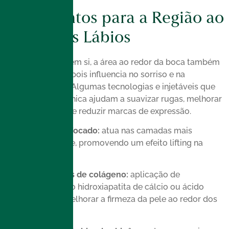
Tratamentos para a Região ao
Redor dos Lábios
Além dos lábios em si, a área ao redor da boca também
merece atenção, pois influencia no sorriso e na
expressão facial. Algumas tecnologias e injetáveis que
temos aqui na clínica ajudam a suavizar rugas, melhorar
a textura da pele e reduzir marcas de expressão.
Ultrassom microfocado:
atua nas camadas mais
profundas da pele, promovendo um efeito lifting na
região perioral.
Bioestimuladores de colágeno:
aplicação de
substâncias como hidroxiapatita de cálcio ou ácido
polilático para melhorar a firmeza da pele ao redor dos
lábios.