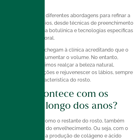
Não!
Hoje, oferecemos diferentes abordagens para refinar a
aparência dos lábios, desde técnicas de preenchimento
até o uso da toxina botulínica e tecnologias específicas
para a região perioral.
Muitas pacientes chegam à clínica acreditando que o
único objetivo é aumentar o volume. No entanto,
também conseguimos realçar a beleza natural,
equilibrar proporções e rejuvenescer os lábios, sempre
respeitando a característica do rosto.
O que acontece com os
lábios ao longo dos anos?
Os lábios, assim como o restante do rosto, também
sentem os efeitos do envelhecimento. Ou seja, com o
passar do tempo, a produção de colágeno e ácido