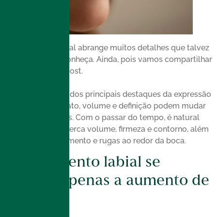
O tratamento labial abrange muitos detalhes que talvez
você ainda não conheça. Ainda, pois vamos compartilhar
com você neste post.
Os lábios são um dos principais destaques da expressão
facial, e seu formato, volume e definição podem mudar
ao longo dos anos. Com o passar do tempo, é natural
que essa região perca volume, firmeza e contorno, além
de surgir ressecamento e rugas ao redor da boca.
O tratamento labial se
resume apenas a aumento de
volume?