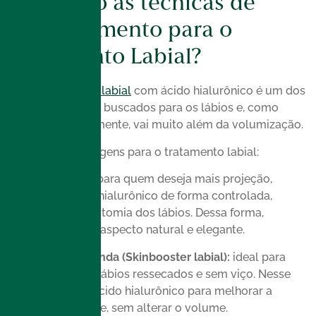
Quais são as técnicas de
Preenchimento para o
Tratamento Labial?
O
preenchimento labial
com ácido hialurônico é um dos
tratamentos mais buscados para os lábios e, como
falamos anteriormente, vai muito além da volumização.
Principais abordagens para o tratamento labial:
Volume natural:
para quem deseja mais projeção,
aplicamos ácido hialurônico de forma controlada,
respeitando a anatomia dos lábios. Dessa forma,
preservamos um aspecto natural e elegante.
Hidratação profunda (Skinbooster labial):
ideal para
quem sofre com lábios ressecados e sem viço. Nesse
caso, injetamos ácido hialurônico para melhorar a
hidratação da pele, sem alterar o volume.