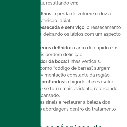
hialurônico diminui, resultando em:
Lábios mais finos:
a perda de volume reduz a
projeção e definição labial.
Aparência ressecada e sem viço:
o ressecamento
se intensifica, deixando os lábios com um aspecto
envelhecido.
Contorno menos definido:
o arco do cupido e as
bordas labiais perdem definição.
Rugas ao redor da boca:
linhas verticais,
conhecidas como “código de barras”, surgem
devido à movimentação constante da região.
Sulcos mais profundos:
o bigode chinês (sulco
nasogeniano) se torna mais evidente, reforçando
um aspecto cansado.
Para suavizar esses sinais e restaurar a beleza dos
lábios, há diversas abordagens dentro do tratamento
labial.