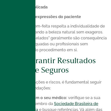
Dosagem aplicada
Anatomia e expressões do paciente
Uma aplicação bem-feita respeita a individualidade de
cada face, destacando a beleza natural sem exageros.
Resultados “congelados” geralmente são consequência
de técnicas inadequadas ou profissionais sem
experiência, não do procedimento em si.
Como Garantir Resultados
Naturais e Seguros
Para evitar frustrações e riscos, é fundamental seguir
algumas recomendações:
Pesquise bem o seu médico:
verifique se a sua
escolha é membro da
Sociedade Brasileira de
Dermatologia
e busque referências. Vá além das