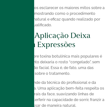
Neste artigo, vamos esclarecer os maiores mitos sobre a
toxina botulínica, mostrando como o procedimento
pode ser seguro, natural e eficaz quando realizado por
um profissional qualificado.
Mito 1: A Aplicação Deixa
Você sem Expressões
Um dos mitos sobre toxina botulínica mais populares é
que o procedimento deixaria o rosto “congelado”, sem
qualquer expressão facial. Essa é, de fato, uma das
maiores mentiras sobre o tratamento.
O resultado depende da técnica do profissional e da
dosagem utilizada. Uma aplicação bem-feita respeita os
movimentos naturais da face, suavizando linhas de
expressão sem interferir na capacidade de sorrir, franzir a
testa ou se expressar de maneira natural.