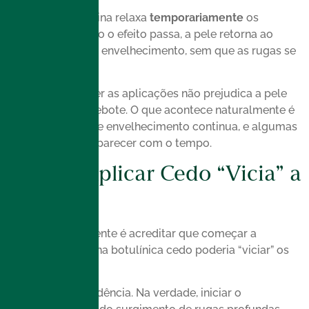
Na verdade, a toxina relaxa
temporariamente
os
músculos. Quando o efeito passa, a pele retorna ao
estado natural de envelhecimento, sem que as rugas se
intensifiquem.
Ou seja, suspender as aplicações não prejudica a pele
nem gera efeito rebote. O que acontece naturalmente é
que o processo de envelhecimento continua, e algumas
linhas podem reaparecer com o tempo.
Mito 4: Aplicar Cedo “Vicia” a
Pele
Outro mito frequente é acreditar que começar a
aplicação da toxina botulínica cedo poderia “viciar” os
músculos faciais.
Não existe dependência. Na verdade, iniciar o