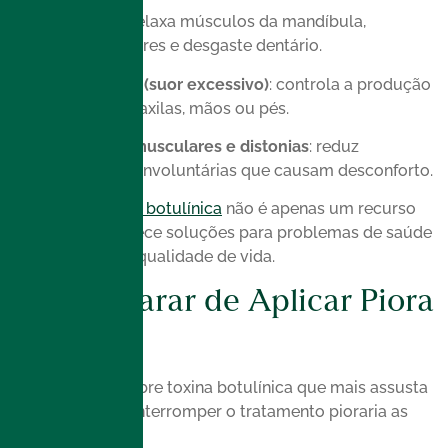
Bruxismo
: relaxa músculos da mandíbula,
aliviando dores e desgaste dentário.
Hiperidrose (suor excessivo)
: controla a produção
de suor em axilas, mãos ou pés.
Espasmos musculares e distonias
: reduz
contrações involuntárias que causam desconforto.
Portanto, a
toxina botulínica
não é apenas um recurso
estético: ela oferece soluções para problemas de saúde
que impactam a qualidade de vida.
Mito 3: Parar de Aplicar Piora
as Rugas
Um dos mitos sobre toxina botulínica que mais assusta
é a ideia de que interromper o tratamento pioraria as
rugas.