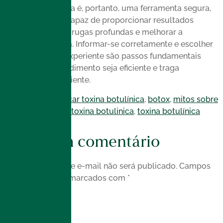
A toxina botulínica é, portanto, uma ferramenta segura,
versátil e eficaz, capaz de proporcionar resultados
naturais, prevenir rugas profundas e melhorar a
qualidade de vida. Informar-se corretamente e escolher
um profissional experiente são passos fundamentais
para que o procedimento seja eficiente e traga
satisfação ao paciente.
Com as tags
aplicar toxina botulínica
,
botox
,
mitos sobre
toxina botulínica
,
toxina botulinica
,
toxina botulínica
preventiva
Deixe um comentário
O seu endereço de e-mail não será publicado.
Campos
obrigatórios são marcados com
*
Comentário
*