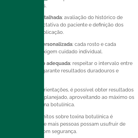
redes sociais.
Consulta detalhada
: avaliação do histórico de
saúde, expectativa do paciente e definição dos
pontos de aplicação.
Dosagem personalizada
: cada rosto e cada
expressão exigem cuidado individual.
Manutenção adequada
: respeitar o intervalo entre
aplicações garante resultados duradouros e
seguros.
Seguindo essas orientações, é possível obter resultados
de acordo com o planejado, aproveitando ao máximo os
benefícios da toxina botulínica.
Desmistificar os mitos sobre toxina botulínica é
essencial para que mais pessoas possam usufruir de
seus benefícios com segurança.