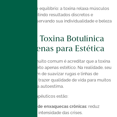
O segredo está no equilíbrio: a toxina relaxa músculos
específicos, permitindo resultados discretos e
harmoniosos, preservando sua individualidade e beleza
natural.
Mito 2: A Toxina Botulínica
Serve Apenas para Estética
Outro equívoco muito comum é acreditar que a toxina
botulínica tem efeito apenas estético. Na realidade, seu
uso vai muito além de suavizar rugas e linhas de
expressão e pode trazer qualidade de vida para muitos
pacientes, além da autoestima.
Entre os usos terapêuticos estão:
Tratamento de enxaquecas crônicas
: reduz
frequência e intensidade das crises.