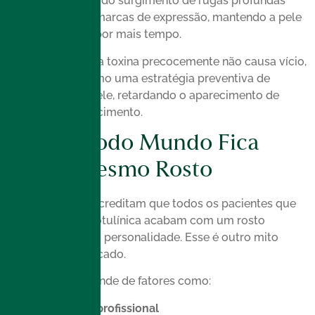
tratamento antes do surgimento de rugas profundas
ajuda a prevenir marcas de expressão, mantendo a pele
mais lisa e firme por mais tempo.
Portanto, aplicar a toxina precocemente não causa vício,
mas funciona como uma estratégia preventiva de
cuidado com a pele, retardando o aparecimento de
sinais de envelhecimento.
Mito 5: Todo Mundo Fica
com o Mesmo Rosto
Muitas pessoas acreditam que todos os pacientes que
aplicam toxina botulínica acabam com um rosto
padronizado, sem personalidade. Esse é outro mito
comum e equivocado.
O resultado depende de fatores como:
Técnica do profissional