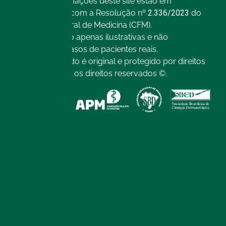
Todas as informações deste site estão em
conformidade com a Resolução nº
2.336/2023
do
Conselho Federal de Medicina (CFM).
As imagens são apenas ilustrativas e não
representam casos de pacientes reais.
Todo o conteúdo é original e protegido por direitos
autorais. Todos os direitos reservados ©.