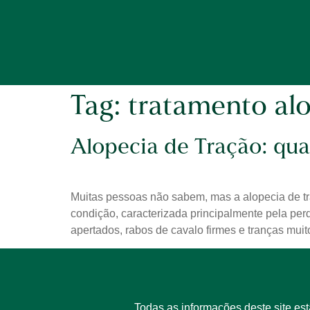
Tag:
tratamento al
Alopecia de Tração: qu
Muitas pessoas não sabem, mas a alopecia de tr
condição, caracterizada principalmente pela perd
apertados, rabos de cavalo firmes e tranças mui
Todas as informações deste site es