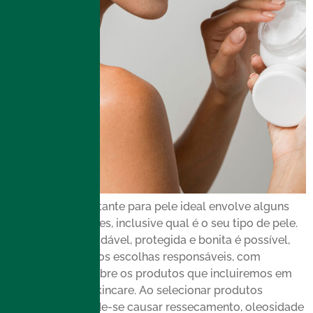
Encontrar o hidratante para pele ideal envolve alguns
fatores importantes, inclusive qual é o seu tipo de pele.
Manter a pele saudável, protegida e bonita é possível,
desde que façamos escolhas responsáveis, com
discernimento, sobre os produtos que incluiremos em
nossa rotina de skincare. Ao selecionar produtos
inadequados, pode-se causar ressecamento, oleosidade