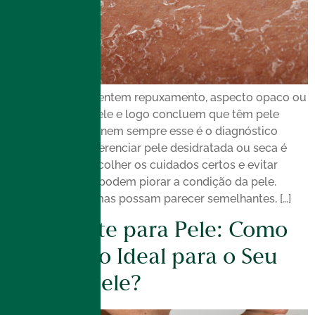
Muitas pessoas sentem repuxamento, aspecto opaco ou
desconforto na pele e logo concluem que têm pele
seca. No entanto, nem sempre esse é o diagnóstico
correto. Saber diferenciar pele desidratada ou seca é
essencial para escolher os cuidados certos e evitar
tratamentos que podem piorar a condição da pele.
Embora os sintomas possam parecer semelhantes, […]
Hidratante para Pele: Como
Escolher o Ideal para o Seu
Tipo de Pele?