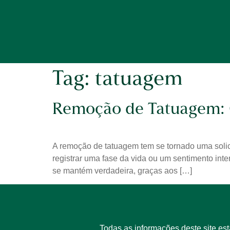
Tag:
tatuagem
Remoção de Tatuagem: 
A remoção de tatuagem tem se tornado uma solic
registrar uma fase da vida ou um sentimento int
se mantém verdadeira, graças aos […]
Todas as informações deste site es