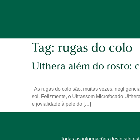
Tag:
rugas do colo
Ulthera além do rosto: 
As rugas do colo são, muitas vezes, negligenci
sol. Felizmente, o Ultrassom Microfocado Ulther
e jovialidade à pele do […]
Todas as informações deste site es