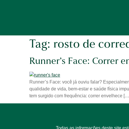
Tag:
rosto de corre
Runner’s Face: Correr e
Runner’s Face: você já ouviu falar? Especialmen
qualidade de vida, bem-estar e saúde física impu
tem surgido com frequência: correr envelhece […
Todas as informações deste site es