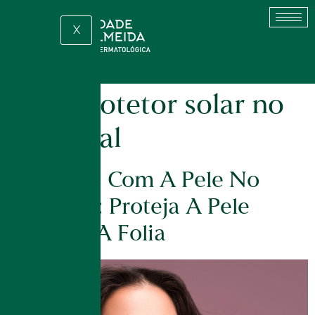
X
Tag:
protetor solar no
carnaval
Cuidados Com A Pele No
Carnaval: Proteja A Pele
Durante A Folia