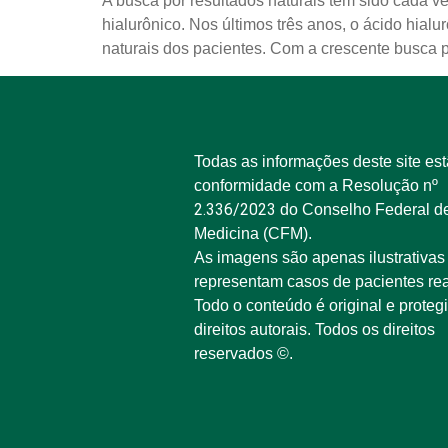
A busca por resultados naturais tem sido cada 
hialurônico. Nos últimos três anos, o ácido hialu
naturais dos pacientes. Com a crescente busca p
Todas as informações deste site es
conformidade com a Resolução nº
2.336/2023
do Conselho Federal d
Medicina (CFM).
As imagens são apenas ilustrativas
representam casos de pacientes rea
Todo o conteúdo é original e proteg
direitos autorais. Todos os direitos
reservados ©.