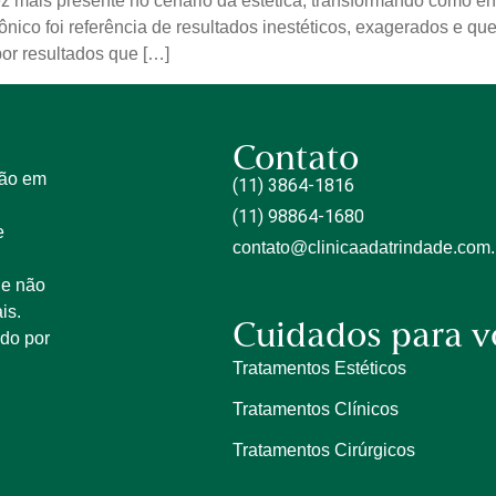
vez mais presente no cenário da estética, transformando como
rônico foi referência de resultados inestéticos, exagerados e q
or resultados que […]
Contato
tão em
(11) 3864-1816
(11) 98864-1680
e
contato@clinicaadatrindade.com.
 e não
is.
Cuidados para v
ido por
Tratamentos Estéticos
Tratamentos Clínicos
Tratamentos Cirúrgicos