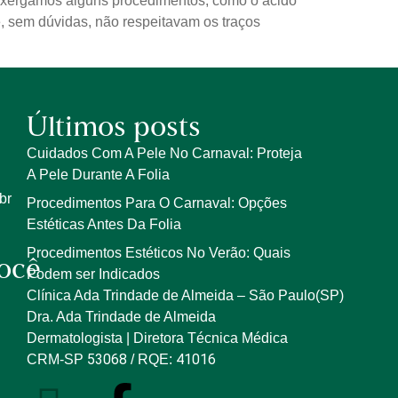
 enxergamos alguns procedimentos, como o ácido
ue, sem dúvidas, não respeitavam os traços
Últimos posts
Cuidados Com A Pele No Carnaval: Proteja
A Pele Durante A Folia
br
Procedimentos Para O Carnaval: Opções
Estéticas Antes Da Folia
Procedimentos Estéticos No Verão: Quais
ocê
Podem ser Indicados
Clínica Ada Trindade de Almeida – São Paulo(SP)
Dra. Ada Trindade de Almeida
Dermatologista | Diretora Técnica Médica
53068
41016
CRM-SP
/ RQE: