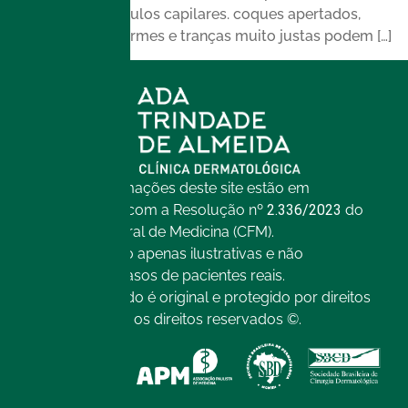
aplicada aos folículos capilares. coques apertados,
rabos de cavalo firmes e tranças muito justas podem […]
Todas as informações deste site estão em
conformidade com a Resolução nº
2.336/2023
do
Conselho Federal de Medicina (CFM).
As imagens são apenas ilustrativas e não
representam casos de pacientes reais.
Todo o conteúdo é original e protegido por direitos
autorais. Todos os direitos reservados ©.