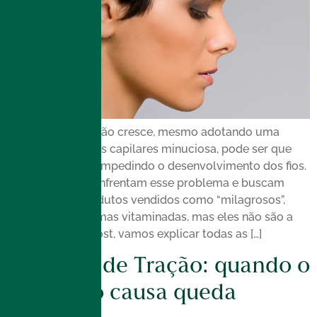
Se o seu cabelo não cresce, mesmo adotando uma
rotina de cuidados capilares minuciosa, pode ser que
haja algum fator impedindo o desenvolvimento dos fios.
Muitas pessoas enfrentam esse problema e buscam
soluções em produtos vendidos como “milagrosos”,
como balas e gomas vitaminadas, mas eles não são a
solução. Neste post, vamos explicar todas as […]
Alopecia de Tração: quando o
penteado causa queda