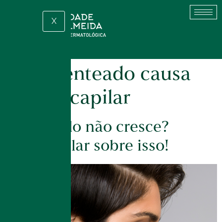
X
Tag:
penteado causa
queda capilar
Seu cabelo não cresce?
Vamos falar sobre isso!