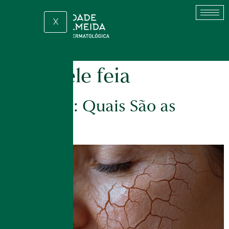
X
Tag:
pele feia
Pele Seca: Quais São as
Causas?