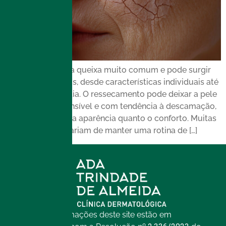
A pele seca é uma queixa muito comum e pode surgir
por vários motivos, desde características individuais até
hábitos do dia a dia. O ressecamento pode deixar a pele
áspera, opaca, sensível e com tendência à descamação,
e isso afeta tanto a aparência quanto o conforto. Muitas
pessoas até gostariam de manter uma rotina de […]
Todas as informações deste site estão em