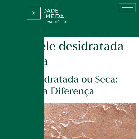
X
Tag:
pele desidratada
ou seca
Pele Desidratada ou Seca:
Entenda a Diferença