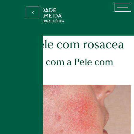
X
Tag:
pele com rosacea
Cuidados com a Pele com
Rosácea