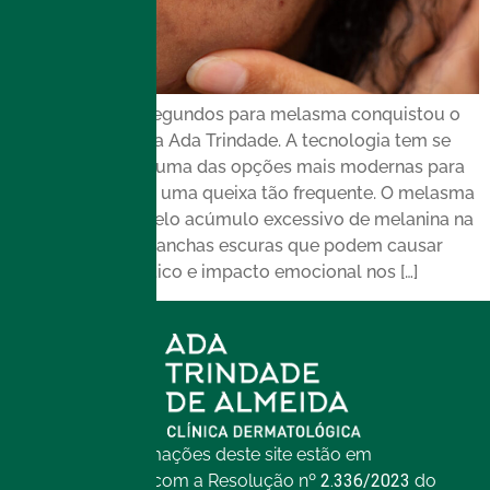
O laser de picossegundos para melasma conquistou o
coração da Clínica Ada Trindade. A tecnologia tem se
destacado como uma das opções mais modernas para
tratar o melasma, uma queixa tão frequente. O melasma
é caracterizado pelo acúmulo excessivo de melanina na
pele, formando manchas escuras que podem causar
desconforto estético e impacto emocional nos […]
Todas as informações deste site estão em
conformidade com a Resolução nº
2.336/2023
do