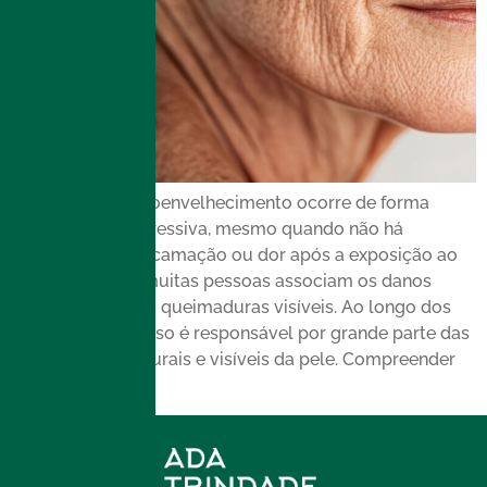
No entanto, O fotoenvelhecimento ocorre de forma
silenciosa e progressiva, mesmo quando não há
vermelhidão, descamação ou dor após a exposição ao
sol. No entanto, muitas pessoas associam os danos
solares apenas às queimaduras visíveis. Ao longo dos
anos, esse processo é responsável por grande parte das
alterações estruturais e visíveis da pele. Compreender
como […]