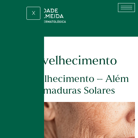
X
Tag:
fotoenvelhecimento
Fotoenvelhecimento – Além
das Queimaduras Solares