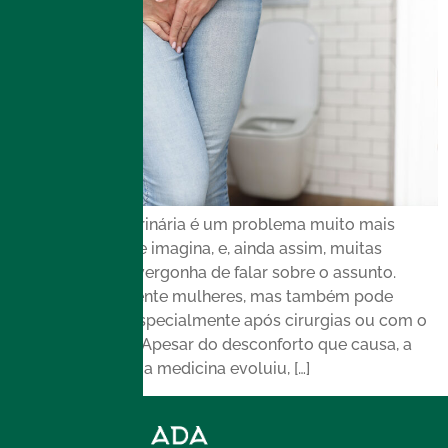
A incontinência urinária é um problema muito mais
comum do que se imagina, e, ainda assim, muitas
pessoas sentem vergonha de falar sobre o assunto.
Afeta principalmente mulheres, mas também pode
atingir homens, especialmente após cirurgias ou com o
avanço da idade. Apesar do desconforto que causa, a
boa notícia é que a medicina evoluiu, […]