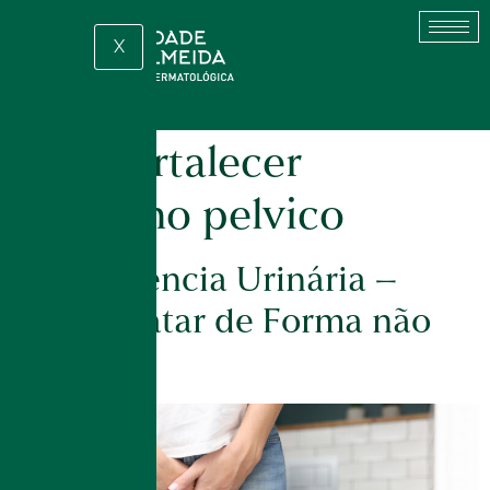
X
Tag:
fortalecer
assoalho pelvico
Incontinência Urinária –
Como Tratar de Forma não
Invasiva