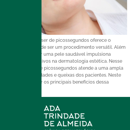
O tratamento a laser de picossegundos oferece o
grande benefício de ser um procedimento versátil. Além
disso, a busca por uma pele saudável impulsiona
avanços significativos na dermatologia estética. Nesse
cenário, o laser de picossegundos atende a uma ampla
gama de necessidades e queixas dos pacientes. Neste
post, vou explorar os principais benefícios dessa
tecnologia […]