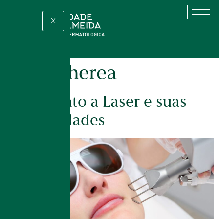
X
Tag:
etherea
Tratamento a Laser e suas
possibilidades