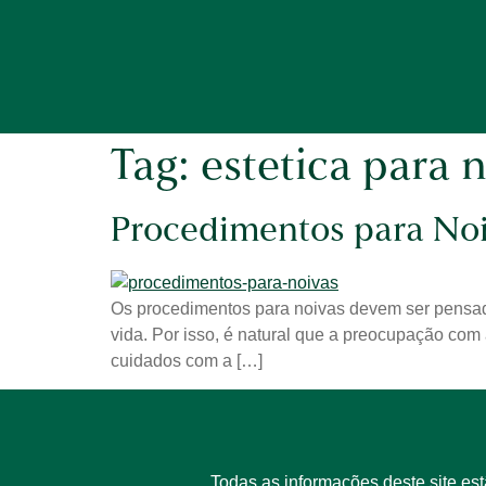
Tag:
estetica para 
Procedimentos para Noi
Os procedimentos para noivas devem ser pensado
vida. Por isso, é natural que a preocupação com 
cuidados com a […]
Todas as informações deste site es