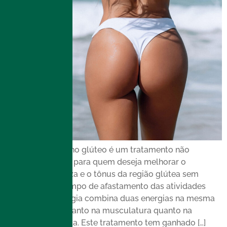
O Emsculpt Neo no glúteo é um tratamento não
invasivo indicado para quem deseja melhorar o
contorno, a firmeza e o tônus da região glútea sem
cirurgia e sem tempo de afastamento das atividades
diárias. A tecnologia combina duas energias na mesma
sessão, atuando tanto na musculatura quanto na
gordura localizada. Este tratamento tem ganhado […]