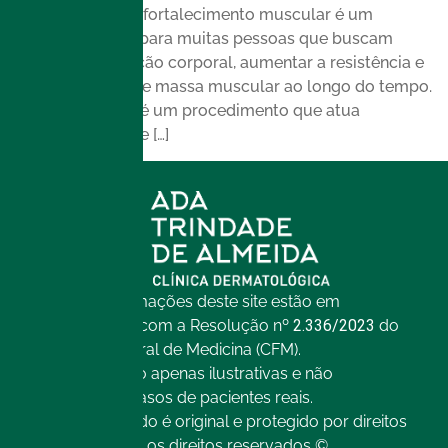
EmSculpt Neo. O fortalecimento muscular é um
objetivo comum para muitas pessoas que buscam
melhorar a definição corporal, aumentar a resistência e
prevenir perdas de massa muscular ao longo do tempo.
O EmSculpt Neo é um procedimento que atua
diretamente nesse […]
Todas as informações deste site estão em
conformidade com a Resolução nº
2.336/2023
do
Conselho Federal de Medicina (CFM).
As imagens são apenas ilustrativas e não
representam casos de pacientes reais.
Todo o conteúdo é original e protegido por direitos
autorais. Todos os direitos reservados ©.