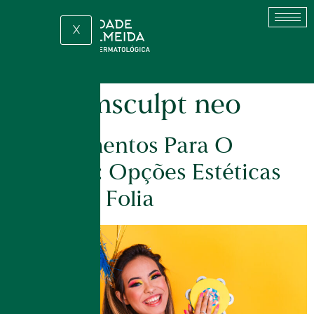
X
Tag:
emsculpt neo
Procedimentos Para O
Carnaval: Opções Estéticas
Antes Da Folia