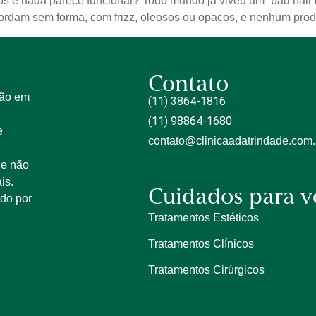
s e nada parece funcionar? Todo mundo já viveu um “bad hair d
ordam sem forma, com frizz, oleosos ou opacos, e nenhum produ
Contato
tão em
(11) 3864-1816
(11) 98864-1680
e
contato@clinicaadatrindade.com.
 e não
is.
Cuidados para v
ido por
Tratamentos Estéticos
Tratamentos Clínicos
Tratamentos Cirúrgicos