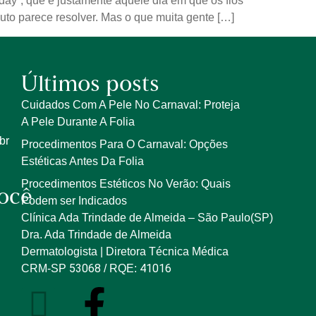
ay”, que é justamente aquele dia em que os fios
to parece resolver. Mas o que muita gente […]
Últimos posts
Cuidados Com A Pele No Carnaval: Proteja
A Pele Durante A Folia
br
Procedimentos Para O Carnaval: Opções
Estéticas Antes Da Folia
Procedimentos Estéticos No Verão: Quais
ocê
Podem ser Indicados
Clínica Ada Trindade de Almeida – São Paulo(SP)
Dra. Ada Trindade de Almeida
Dermatologista | Diretora Técnica Médica
53068
41016
CRM-SP
/ RQE: