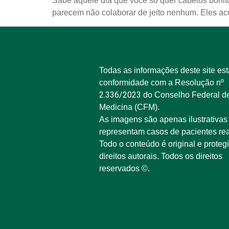
Sabe aquele dia que você só quer cabelos bonito
parecem não colaborar de jeito nenhum. Eles ac
Todas as informações deste site es
conformidade com a Resolução nº
2.336/2023
do Conselho Federal d
Medicina (CFM).
As imagens são apenas ilustrativas
representam casos de pacientes rea
Todo o conteúdo é original e proteg
direitos autorais. Todos os direitos
reservados ©.