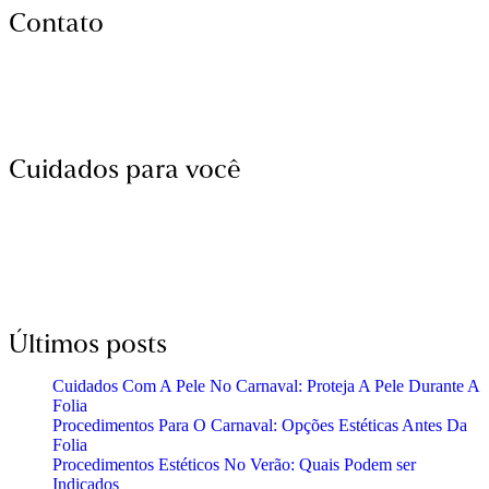
Contato
(11) 3864-1816
(11) 98864-1680
contato@clinicaadatrindade.com.br
Cuidados para você
Tratamentos Estéticos
Tratamentos Clínicos
Tratamentos Cirúrgicos
Últimos posts
Cuidados Com A Pele No Carnaval: Proteja A Pele Durante A
Folia
Procedimentos Para O Carnaval: Opções Estéticas Antes Da
Folia
Procedimentos Estéticos No Verão: Quais Podem ser
Indicados