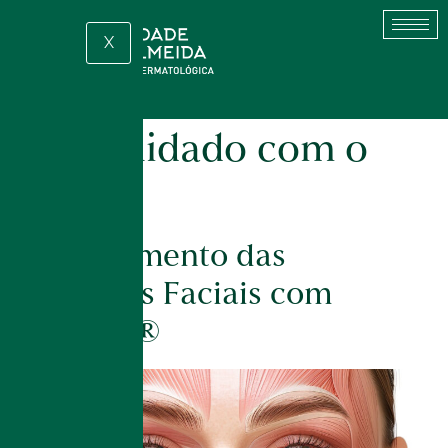
X
Tag:
cuidado com o
rosto
Fortalecimento das
Estruturas Faciais com
EMFACE®