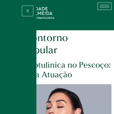
X
Tag:
contorno
mandibular
Toxina Botulínica no Pescoço:
Entenda a Atuação