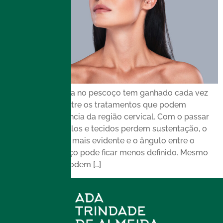
A toxina botulínica no pescoço tem ganhado cada vez
mais destaque entre os tratamentos que podem
melhorar a aparência da região cervical. Com o passar
do tempo, músculos e tecidos perdem sustentação, o
platisma se torna mais evidente e o ângulo entre o
queixo e o pescoço pode ficar menos definido. Mesmo
pessoas jovens podem […]