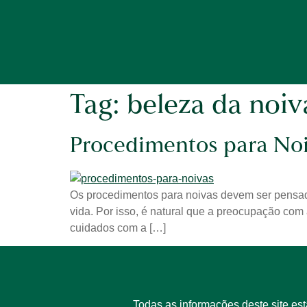
Tag:
beleza da noiv
Procedimentos para Noi
Os procedimentos para noivas devem ser pensado
vida. Por isso, é natural que a preocupação com 
cuidados com a […]
Todas as informações deste site es