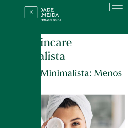
X
Tag:
skincare
minimalista
Skincare Minimalista: Menos
é Mais